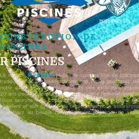
CONSTRUCTION DE
PISCINES
R PISCINES
La société
R Piscines
réalise la construction de piscines
traditionnelles de toutes dimensions. Vous profiterez de
notre expérience d’aménagements des extérieurs depuis
20 ans pour implanter votre piscine dans l’environnement.
Nous saurons vous conseiller sur le style de piscine, ses
escaliers et son système de filtration, et nous assurerons
également au besoin l’aménagement paysager de votre
piscine.