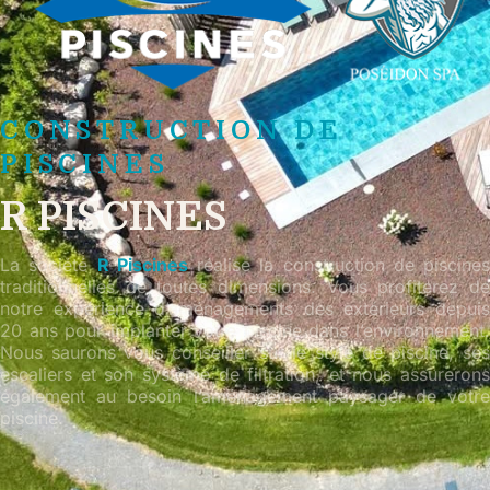
CONSTRUCTION DE
PISCINES
R PISCINES
La société
R Piscines
réalise la construction de piscines
traditionnelles de toutes dimensions. Vous profiterez de
notre expérience d’aménagements des extérieurs depuis
20 ans pour implanter votre piscine dans l’environnement.
Nous saurons vous conseiller sur le style de piscine, ses
escaliers et son système de filtration, et nous assurerons
également au besoin l’aménagement paysager de votre
piscine.