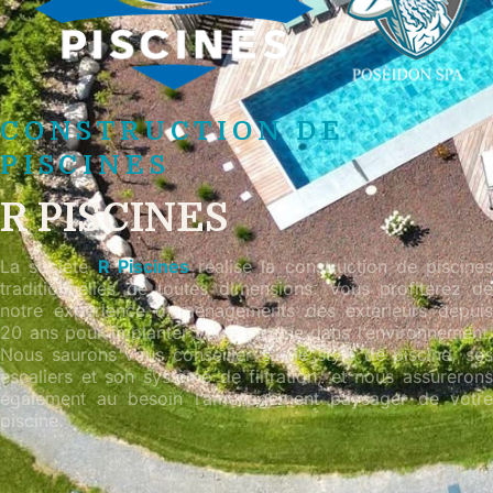
CONSTRUCTION DE
PISCINES
R PISCINES
La société
R Piscines
réalise la construction de piscines
traditionnelles de toutes dimensions. Vous profiterez de
notre expérience d’aménagements des extérieurs depuis
20 ans pour implanter votre piscine dans l’environnement.
Nous saurons vous conseiller sur le style de piscine, ses
escaliers et son système de filtration, et nous assurerons
également au besoin l’aménagement paysager de votre
piscine.