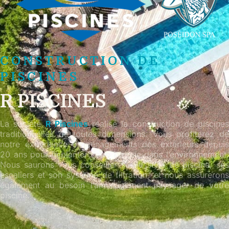
CONSTRUCTION DE
PISCINES
R PISCINES
La société
R Piscines
réalise la construction de piscines
traditionnelles de toutes dimensions. Vous profiterez de
notre expérience d’aménagements des extérieurs depuis
20 ans pour implanter votre piscine dans l’environnement.
Nous saurons vous conseiller sur le style de piscine, ses
escaliers et son système de filtration, et nous assurerons
également au besoin l’aménagement paysager de votre
piscine.