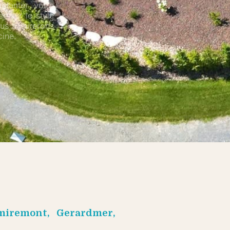
planter votre
r sur le style
nous assurerons
ine.
miremont, Gerardmer,