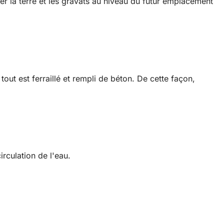
rer la terre et les gravats au niveau du futur emplacement
out est ferraillé et rempli de béton. De cette façon,
irculation de l'eau.