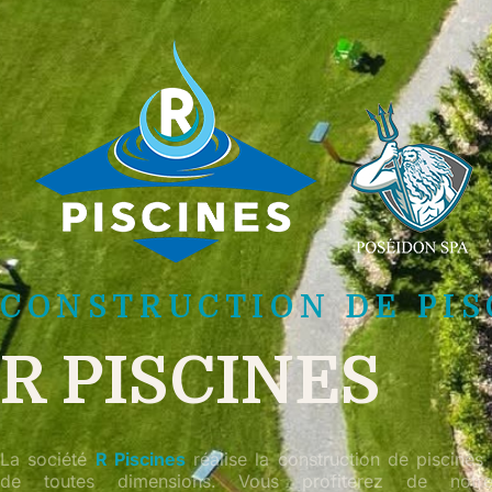
CONSTRUCTION DE PIS
R PISCINES
La société
R Piscines
réalise la construction de piscines t
de toutes dimensions. Vous profiterez de notre