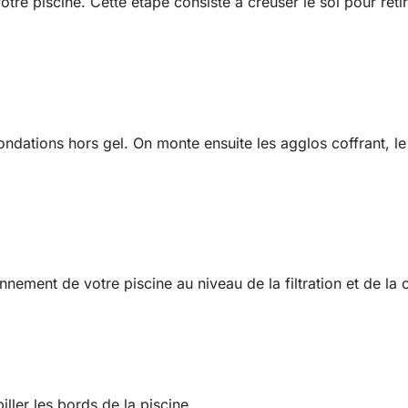
tre piscine. Cette étape consiste à creuser le sol pour reti
ndations hors gel. On monte ensuite les agglos coffrant, le t
nement de votre piscine au niveau de la filtration et de la c
iller les bords de la piscine.